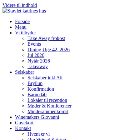
Videre til indhold
Forside
Menu
Vi tilbyder
Take Away frokost
Events
Dining Uge 42, 2026
Jul 2026
Nytår 2026
Takeaway
Selskaber
Selskaber inkl Alt
Bryllup
Konfirmation
Barnedåb
Lokaler til reception
Møder & Konferencer
Mindesammenkomst
Winemakers Giovanni
Gavekort
Kontakt
Hvem er vi
Om Støvlet Katrine