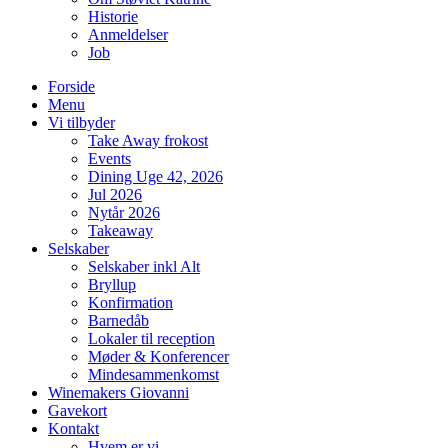
Historie
Anmeldelser
Job
Forside
Menu
Vi tilbyder
Take Away frokost
Events
Dining Uge 42, 2026
Jul 2026
Nytår 2026
Takeaway
Selskaber
Selskaber inkl Alt
Bryllup
Konfirmation
Barnedåb
Lokaler til reception
Møder & Konferencer
Mindesammenkomst
Winemakers Giovanni
Gavekort
Kontakt
Hvem er vi