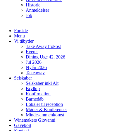
Historie
Anmeldelser
Job
Forside
Menu
Vi tilbyder
Take Away frokost
Events
Dining Uge 42, 2026
Jul 2026
Nytår 2026
Takeaway
Selskaber
Selskaber inkl Alt
Bryllup
Konfirmation
Barnedåb
Lokaler til reception
Møder & Konferencer
Mindesammenkomst
Winemakers Giovanni
Gavekort
Kontakt