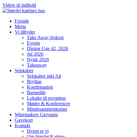
Videre til indhold
Forside
Menu
Vi tilbyder
Take Away frokost
Events
Dining Uge 42, 2026
Jul 2026
Nytår 2026
Takeaway
Selskaber
Selskaber inkl Alt
Bryllup
Konfirmation
Barnedåb
Lokaler til reception
Møder & Konferencer
Mindesammenkomst
Winemakers Giovanni
Gavekort
Kontakt
Hvem er vi
Om Støvlet Katrine