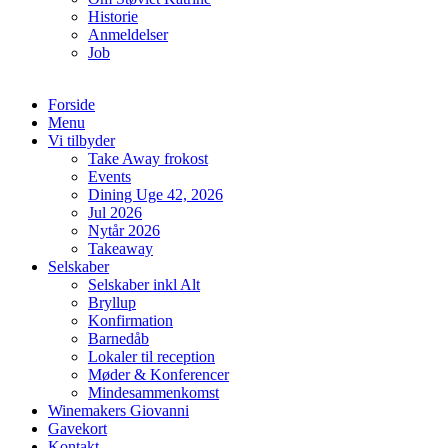
Historie
Anmeldelser
Job
Forside
Menu
Vi tilbyder
Take Away frokost
Events
Dining Uge 42, 2026
Jul 2026
Nytår 2026
Takeaway
Selskaber
Selskaber inkl Alt
Bryllup
Konfirmation
Barnedåb
Lokaler til reception
Møder & Konferencer
Mindesammenkomst
Winemakers Giovanni
Gavekort
Kontakt