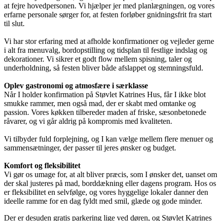
at fejre hovedpersonen. Vi hjælper jer med planlægningen, og vores
erfarne personale sørger for, at festen forløber gnidningsfrit fra start
til slut.
Vi har stor erfaring med at afholde konfirmationer og vejleder gerne
i alt fra menuvalg, bordopstilling og tidsplan til festlige indslag og
dekorationer. Vi sikrer et godt flow mellem spisning, taler og
underholdning, så festen bliver både afslappet og stemningsfuld.
Oplev gastronomi og atmosfære i særklasse
Når I holder konfirmation på Støvlet Katrines Hus, får I ikke blot
smukke rammer, men også mad, der er skabt med omtanke og
passion. Vores køkken tilbereder maden af friske, sæsonbetonede
råvarer, og vi går aldrig på kompromis med kvaliteten.
Vi tilbyder fuld forplejning, og I kan vælge mellem flere menuer og
sammensætninger, der passer til jeres ønsker og budget.
Komfort og fleksibilitet
Vi gør os umage for, at alt bliver præcis, som I ønsker det, uanset om
der skal justeres på mad, borddækning eller dagens program. Hos os
er fleksibilitet en selvfølge, og vores hyggelige lokaler danner den
ideelle ramme for en dag fyldt med smil, glæde og gode minder.
Der er desuden gratis parkering lige ved døren, og Støvlet Katrines