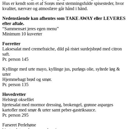
Hus er kendt som et af Sorøs mest stemningsfulde spisesteder, hvor
kvalitet, nærvær og atmosfære går hånd i hånd.
Nedenstående kan afhentes som TAKE AWAY eller LEVERES
efter aftale.
“Sammensæt jeres egen menu”
Minimum 10 kuverter
Forretter
Laksesalat med cremefraiche, dild på ristet surdejsbrød med citron
saft.
Pr. person 145
Kyllinge med urte mayo, kyllinge jus, purløgs olie, syltede løg &
urter
Hjemmebagt brød og smør.
Pr. person 135
Hovedretter
Helstegt oksefilet
hjertesalat med mormor dressing, brokengel, grønne asparges
kartofler med smør & urter samt peber-gastriksauce.
Pr. person 295
Farseret Perlehøne