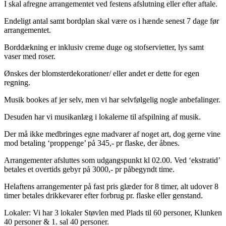
I skal afregne arrangementet ved festens afslutning eller efter aftale.
Endeligt antal samt bordplan skal være os i hænde senest 7 dage før
arrangementet.
Borddækning er inklusiv creme duge og stofservietter, lys samt
vaser med roser.
Ønskes der blomsterdekorationer/ eller andet er dette for egen
regning.
Musik bookes af jer selv, men vi har selvfølgelig nogle anbefalinger.
Desuden har vi musikanlæg i lokalerne til afspilning af musik.
Der må ikke medbringes egne madvarer af noget art, dog gerne vine
mod betaling ‘proppenge’ på 345,- pr flaske, der åbnes.
Arrangementer afsluttes som udgangspunkt kl 02.00. Ved ‘ekstratid’
betales et overtids gebyr på 3000,- pr påbegyndt time.
Helaftens arrangementer på fast pris glæder for 8 timer, alt udover 8
timer betales drikkevarer efter forbrug pr. flaske eller genstand.
Lokaler: Vi har 3 lokaler Støvlen med Plads til 60 personer, Klunken
40 personer & 1. sal 40 personer.