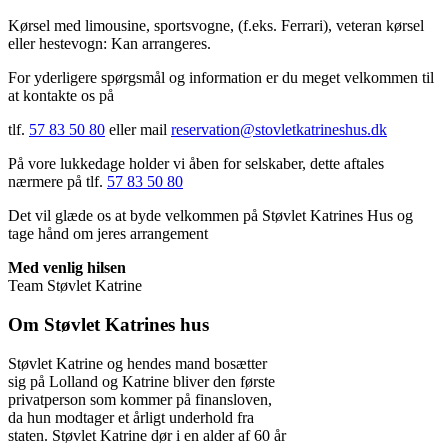
Kørsel med limousine, sportsvogne, (f.eks. Ferrari), veteran kørsel
eller hestevogn: Kan arrangeres.
For yderligere spørgsmål og information er du meget velkommen til
at kontakte os på
tlf.
57 83 50 80
eller mail
reservation@stovletkatrineshus.dk
På vore lukkedage holder vi åben for selskaber, dette aftales
nærmere på tlf.
57 83 50 80
Det vil glæde os at byde velkommen på Støvlet Katrines Hus og
tage hånd om jeres arrangement
Med venlig hilsen
Team Støvlet Katrine
Om Støvlet Katrines hus
Støvlet Katrine og hendes mand bosætter
sig på Lolland og Katrine bliver den første
privatperson som kommer på finansloven,
da hun modtager et årligt underhold fra
staten. Støvlet Katrine dør i en alder af 60 år