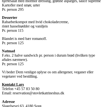
hjertesalat med mormor dressing, grønne asparges, sauce supreme
Kartofler med smør, urter
Pr. person 295
Desserter
Rabarberkompot med hvid chokoladecreme,
ristet hasselnødder og vaniljeis
Pr. person 115
Blandet is med bær romanoff.
Pr. person 125
Natmad
F.eks. 2 halve sandwich pr. person i durum brød (hvilken type
aftales nærmere).
Pr. person 125
Vi beder Dem venligst oplyse os om allergener, veganer eller
vegetarer ved bestilling.
Kontakt Lars
Telefon +45 57 83 50 80
Email: reservation@stovletkatrineshus.dk
Adresse
Slagelsevej 63, 4180 Sorø