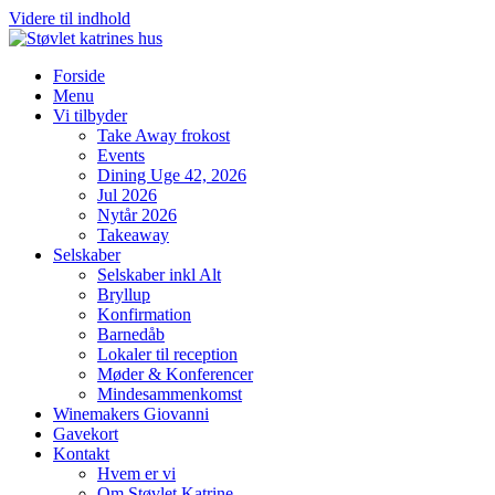
Videre til indhold
Forside
Menu
Vi tilbyder
Take Away frokost
Events
Dining Uge 42, 2026
Jul 2026
Nytår 2026
Takeaway
Selskaber
Selskaber inkl Alt
Bryllup
Konfirmation
Barnedåb
Lokaler til reception
Møder & Konferencer
Mindesammenkomst
Winemakers Giovanni
Gavekort
Kontakt
Hvem er vi
Om Støvlet Katrine