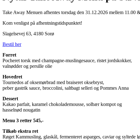
Take Away Menuen afhentes torsdag den 31.12.2026 mellem 11.00 
Kom venligst på afhentningstidspunktet!
Slagelsevej 63, 4180 Sorø
Bestil her
Forret
Pocheret torsk med champagne-muslingesauce, ristet jordskokker,
valnødder og persille olie
Hovedret
Tournedos af oksemørbrad med braiseret oksebryst,
peber gastrik sauce, broccolini, saltbagt selleri og Pommes Anna
Dessert
Kakao parfait, karamel chokolademousse, solbær kompot og
hasselnød nougatin
Menu 3 retter 545,-
Tilkøb
ekstra ret
Røget Kammusling, glaskål, fermenteret asparges, caviar og syltede l