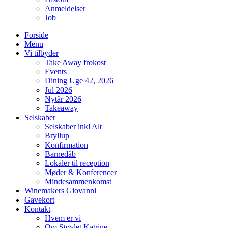
Anmeldelser
Job
Forside
Menu
Vi tilbyder
Take Away frokost
Events
Dining Uge 42, 2026
Jul 2026
Nytår 2026
Takeaway
Selskaber
Selskaber inkl Alt
Bryllup
Konfirmation
Barnedåb
Lokaler til reception
Møder & Konferencer
Mindesammenkomst
Winemakers Giovanni
Gavekort
Kontakt
Hvem er vi
Om Støvlet Katrine