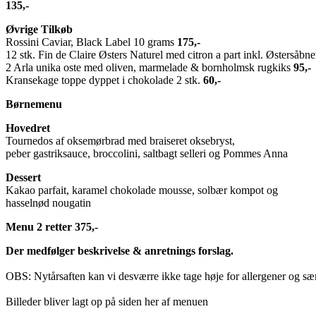
135,-
Øvrige Tilkøb
Rossini Caviar, Black Label 10 grams
175,-
12 stk. Fin de Claire Østers Naturel med citron a part inkl. Østersåbn
2 Arla unika oste med oliven, marmelade & bornholmsk rugkiks
95,-
Kransekage toppe dyppet i chokolade 2 stk.
60,-
Børnemenu
Hovedret
Tournedos af oksemørbrad med braiseret oksebryst,
peber gastriksauce, broccolini, saltbagt selleri og Pommes Anna
Dessert
Kakao parfait, karamel chokolade mousse, solbær kompot og
hasselnød nougatin
Menu 2 retter 375,-
Der medfølger beskrivelse & anretnings forslag.
OBS: Nytårsaften kan vi desværre ikke tage høje for allergener og sær
Billeder bliver lagt op på siden her af menuen