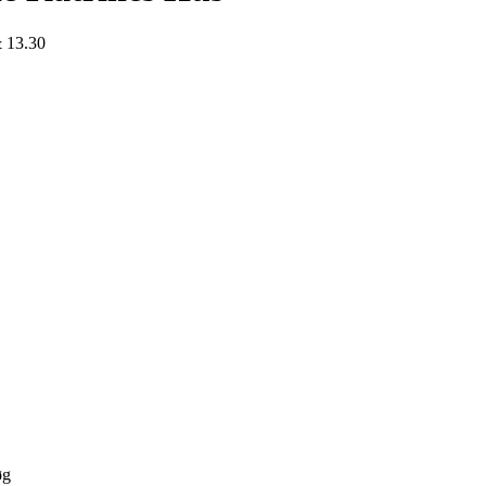
& 13.30
øg