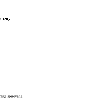
er
320,-
lige spisevane.