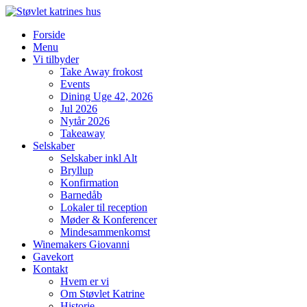
Videre
til
Forside
indhold
Menu
Vi tilbyder
Take Away frokost
Events
Dining Uge 42, 2026
Jul 2026
Nytår 2026
Takeaway
Selskaber
Selskaber inkl Alt
Bryllup
Konfirmation
Barnedåb
Lokaler til reception
Møder & Konferencer
Mindesammenkomst
Winemakers Giovanni
Gavekort
Kontakt
Hvem er vi
Om Støvlet Katrine
Historie