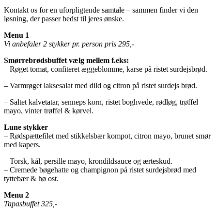
Kontakt os for en uforpligtende samtale – sammen finder vi den
løsning, der passer bedst til jeres ønske.
Menu 1
Vi anbefaler 2 stykker pr. person pris 295,-
Smørrebrødsbuffet vælg mellem f.eks:
– Røget tomat, confiteret æggeblomme, karse på ristet surdejsbrød.
– Varmrøget laksesalat med dild og citron på ristet surdejs brød.
– Saltet kalvetatar, senneps korn, ristet boghvede, rødløg, trøffel
mayo, vinter trøffel & kørvel.
Lune stykker
– Rødspættefilet med stikkelsbær kompot, citron mayo, brunet smør
med kapers.
– Torsk, kål, persille mayo, krondildsauce og ærteskud.
– Cremede bøgehatte og champignon på ristet surdejsbrød med
tyttebær & hø ost.
Menu 2
Tapasbuffet 325,-