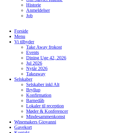
Historie
Anmeldelser
Job
Forside
Menu
Vi tilbyder
Take Away frokost
Events
Dining Uge 42, 2026
Jul 2026
Nytår 2026
Takeaway
Selskaber
Selskaber inkl Alt
Bryllup
Konfirmation
Barnedåb
Lokaler til reception
Møder & Konferencer
Mindesammenkomst
Winemakers Giovanni
Gavekort
Kontakt