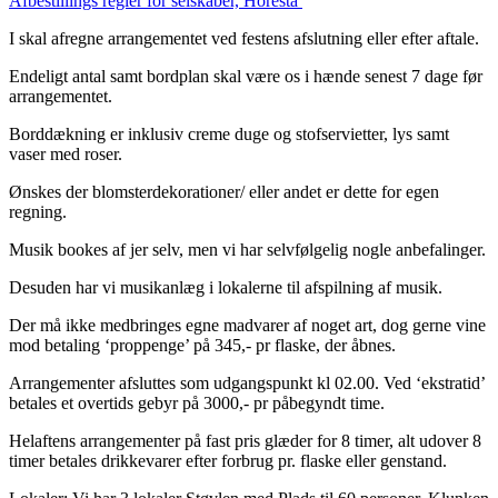
Afbestillings regler for selskaber, Horesta
I skal afregne arrangementet ved festens afslutning eller efter aftale.
Endeligt antal samt bordplan skal være os i hænde senest 7 dage før
arrangementet.
Borddækning er inklusiv creme duge og stofservietter, lys samt
vaser med roser.
Ønskes der blomsterdekorationer/ eller andet er dette for egen
regning.
Musik bookes af jer selv, men vi har selvfølgelig nogle anbefalinger.
Desuden har vi musikanlæg i lokalerne til afspilning af musik.
Der må ikke medbringes egne madvarer af noget art, dog gerne vine
mod betaling ‘proppenge’ på 345,- pr flaske, der åbnes.
Arrangementer afsluttes som udgangspunkt kl 02.00. Ved ‘ekstratid’
betales et overtids gebyr på 3000,- pr påbegyndt time.
Helaftens arrangementer på fast pris glæder for 8 timer, alt udover 8
timer betales drikkevarer efter forbrug pr. flaske eller genstand.