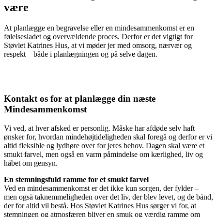
være
At planlægge en begravelse eller en mindesammenkomst er en
følelsesladet og overvældende proces. Derfor er det vigtigt for
Støvlet Katrines Hus, at vi møder jer med omsorg, nærvær og
respekt – både i planlægningen og på selve dagen.
Kontakt os for at planlægge din næste
Mindesammenkomst
Vi ved, at hver afsked er personlig. Måske har afdøde selv haft
ønsker for, hvordan mindehøjtideligheden skal foregå og derfor er vi
altid fleksible og lydhøre over for jeres behov. Dagen skal være et
smukt farvel, men også en varm påmindelse om kærlighed, liv og
håbet om gensyn.
En stemningsfuld ramme for et smukt farvel
Ved en mindesammenkomst er det ikke kun sorgen, der fylder –
men også taknemmeligheden over det liv, der blev levet, og de bånd,
der for altid vil bestå. Hos Støvlet Katrines Hus sørger vi for, at
stemningen og atmosfæren bliver en smuk og værdig ramme om