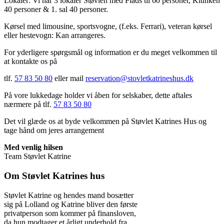
Lokaler: Vi har 3 lokaler Støvlen med Plads til 60 personer, Klunken
40 personer & 1. sal 40 personer.
Kørsel med limousine, sportsvogne, (f.eks. Ferrari), veteran kørsel
eller hestevogn: Kan arrangeres.
For yderligere spørgsmål og information er du meget velkommen til
at kontakte os på
tlf.
57 83 50 80
eller mail
reservation@stovletkatrineshus.dk
På vore lukkedage holder vi åben for selskaber, dette aftales
nærmere på tlf.
57 83 50 80
Det vil glæde os at byde velkommen på Støvlet Katrines Hus og
tage hånd om jeres arrangement
Med venlig hilsen
Team Støvlet Katrine
Om Støvlet Katrines hus
Støvlet Katrine og hendes mand bosætter
sig på Lolland og Katrine bliver den første
privatperson som kommer på finansloven,
da hun modtager et årligt underhold fra