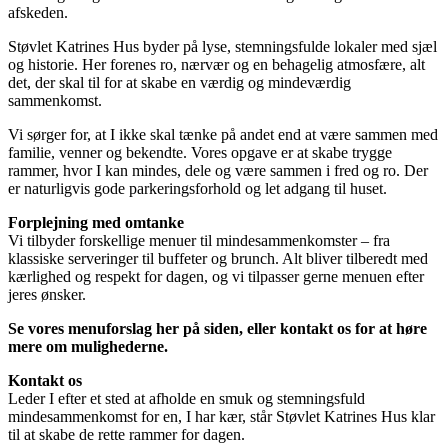
afskeden.
Støvlet Katrines Hus byder på lyse, stemningsfulde lokaler med sjæl
og historie. Her forenes ro, nærvær og en behagelig atmosfære, alt
det, der skal til for at skabe en værdig og mindeværdig
sammenkomst.
Vi sørger for, at I ikke skal tænke på andet end at være sammen med
familie, venner og bekendte. Vores opgave er at skabe trygge
rammer, hvor I kan mindes, dele og være sammen i fred og ro. Der
er naturligvis gode parkeringsforhold og let adgang til huset.
Forplejning med omtanke
Vi tilbyder forskellige menuer til mindesammenkomster – fra
klassiske serveringer til buffeter og brunch. Alt bliver tilberedt med
kærlighed og respekt for dagen, og vi tilpasser gerne menuen efter
jeres ønsker.
Se vores menuforslag her på siden, eller kontakt os for at høre
mere om mulighederne.
Kontakt os
Leder I efter et sted at afholde en smuk og stemningsfuld
mindesammenkomst for en, I har kær, står Støvlet Katrines Hus klar
til at skabe de rette rammer for dagen.