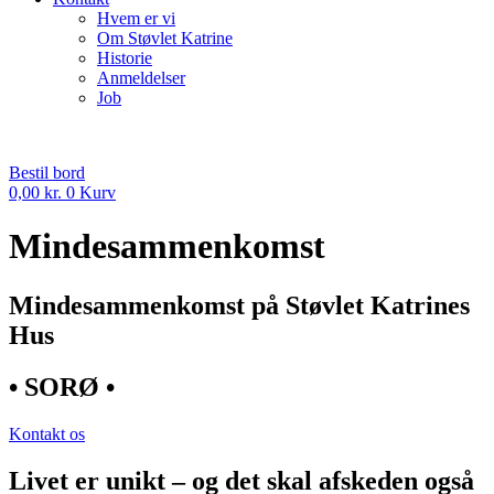
Hvem er vi
Om Støvlet Katrine
Historie
Anmeldelser
Job
Bestil bord
0,00
kr.
0
Kurv
Mindesammenkomst
Mindesammenkomst på Støvlet Katrines
Hus​
• SORØ •
Kontakt os
Livet er unikt – og det skal afskeden også