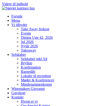
Videre til indhold
Forside
Menu
Vi tilbyder
Take Away frokost
Events
Dining Uge 42, 2026
Jul 2026
Nytår 2026
Takeaway
Selskaber
Selskaber inkl Alt
Bryllup
Konfirmation
Barnedåb
Lokaler til reception
Møder & Konferencer
Mindesammenkomst
Winemakers Giovanni
Gavekort
Kontakt
Hvem er vi
Om Støvlet Katrine