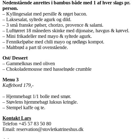
Nedenstående anrettes i bambus både med 1 af hver slags pr.
person.
– Kyllingesalat med persille & røget bacon.
– Laksesalat, syltede agurk og dild.
– 3 små franske pølser, chorizo, provence & salami.
– Lufttørret 18 måneders skinke med dijonaise, havgus & kørvel.
– Mini frikadeller med mayo & syltede agurk.
– Fennikelpølse med chili mayo og rødløgs kompot.
– Maltbrød a part til ovenstående.
Ost/ Dessert
– Gammelknas med oliven
– Chokolademousse med hasselnøde crumble
Menu 3
Kaffebord 179,-
– Hjemmebagt 1/1 bolle med smør.
– Støvlens hjemmebagt luksus kringle.
– Stempel kaffe og te.
Kontakt Lars
Telefon +45 57 83 50 80
Email: reservation@stovletkatrineshus.dk