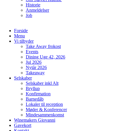
Historie
Anmeldelser
Job
Forside
Menu
Vi tilbyder
Take Away frokost
Events
Dining Uge 42, 2026
Jul 2026
Nytår 2026
Takeaway
Selskaber
Selskaber inkl Alt
Bryllup
Konfirmation
Barnedåb
Lokaler til reception
Møder & Konferencer
Mindesammenkomst
Winemakers Giovanni
Gavekort
Kontakt