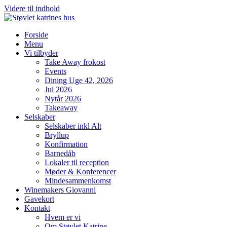
Videre til indhold
Forside
Menu
Vi tilbyder
Take Away frokost
Events
Dining Uge 42, 2026
Jul 2026
Nytår 2026
Takeaway
Selskaber
Selskaber inkl Alt
Bryllup
Konfirmation
Barnedåb
Lokaler til reception
Møder & Konferencer
Mindesammenkomst
Winemakers Giovanni
Gavekort
Kontakt
Hvem er vi
Om Støvlet Katrine