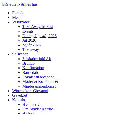
Videre
til
Forside
indhold
Menu
Vi tilbyder
Take Away frokost
Events
Dining Uge 42, 2026
Jul 2026
Nytår 2026
Takeaway
Selskaber
Selskaber inkl Alt
Bryllup
Konfirmation
Barnedåb
Lokaler til reception
Møder & Konferencer
Mindesammenkomst
Winemakers Giovanni
Gavekort
Kontakt
Hvem er vi
Om Støvlet Katrine
Historie