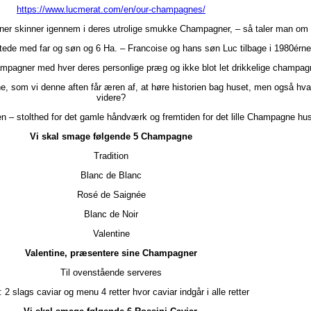
https://www.lucmerat.com/en/our-champagnes/
ioner skinner igennem i deres utrolige smukke Champagner, – så taler man o
ede med far og søn og 6 Ha. – Francoise og hans søn Luc tilbage i 1980érne
mpagner med hver deres personlige præg og ikke blot let drikkelige champag
ine, som vi denne aften får æren af, at høre historien bag huset, men også hvad
videre?
– stolthed for det gamle håndværk og fremtiden for det lille Champagne hus
Vi skal smage følgende 5 Champagne
Tradition
Blanc de Blanc
Rosé de Saignée
Blanc de Noir
Valentine
Valentine, præsentere sine Champagner
Til ovenstående serveres
 2 slags caviar og menu 4 retter hvor caviar indgår i alle retter