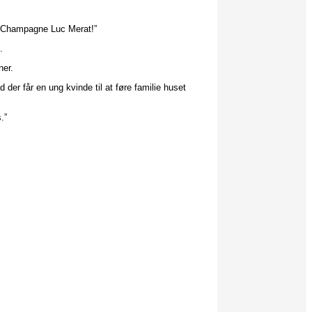
m Champagne Luc Merat!”
.
ner.
 der får en ung kvinde til at føre familie huset
.”