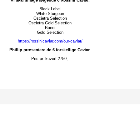
Vi skal smage følgende 6 Rossini Caviar.
Black Label
White Sturgeon
Oscietra Selection
Oscietra Gold Selection
Baerii
Gold Selection
https://rossinicaviar.com/our-caviar/
Phillip præsentere de 6 forskellige Caviar.
Pris pr. kuvert 2750,-