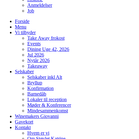
Anmeldelser
Job
Forside
Menu
Vi tilbyder
Take Away frokost
Events
Dining Uge 42, 2026
Jul 2026
Nytår 2026
Takeaway
Selskaber
Selskaber inkl Alt
Bryllup
Konfirmation
Barnedåb
Lokaler til reception
Møder & Konferencer
Mindesammenkomst
Winemakers Giovanni
Gavekort
Kontakt
Hvem er vi
Om Støvlet Katrine