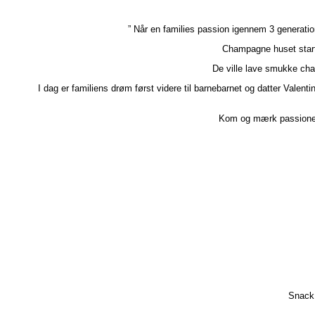
antal
” Når en families passion igennem 3 generat
Champagne huset start
De ville lave smukke cha
I dag er familiens drøm først videre til barnebarnet og datter Valent
Kom og mærk passionen 
Snack: