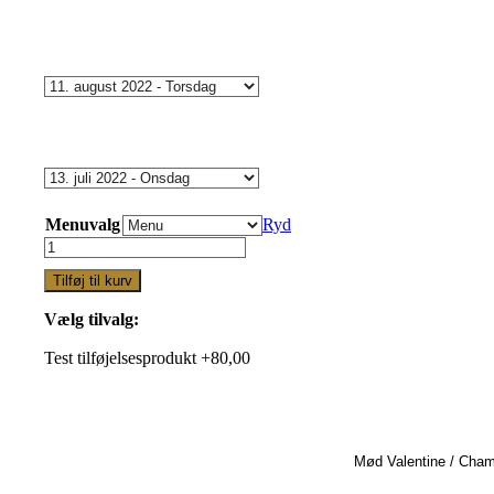
Menuvalg
Ryd
Winemakers
med
Tilføj til kurv
Champagne
og
Vælg tilvalg:
Rossini
Caviar
Test tilføjelsesprodukt +80,00
torsdag
3.
april
2025
kl.
Mød Valentine / Champ
18:00
Udsolgt!