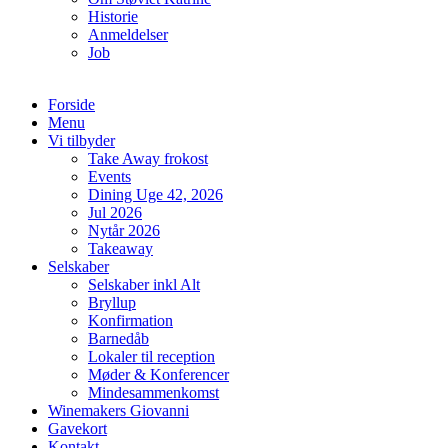
Historie
Anmeldelser
Job
Forside
Menu
Vi tilbyder
Take Away frokost
Events
Dining Uge 42, 2026
Jul 2026
Nytår 2026
Takeaway
Selskaber
Selskaber inkl Alt
Bryllup
Konfirmation
Barnedåb
Lokaler til reception
Møder & Konferencer
Mindesammenkomst
Winemakers Giovanni
Gavekort
Kontakt