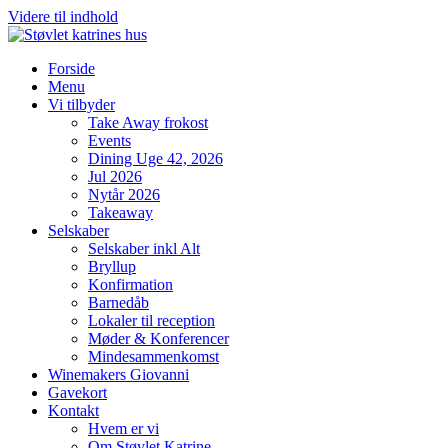
Videre til indhold
Forside
Menu
Vi tilbyder
Take Away frokost
Events
Dining Uge 42, 2026
Jul 2026
Nytår 2026
Takeaway
Selskaber
Selskaber inkl Alt
Bryllup
Konfirmation
Barnedåb
Lokaler til reception
Møder & Konferencer
Mindesammenkomst
Winemakers Giovanni
Gavekort
Kontakt
Hvem er vi
Om Støvlet Katrine