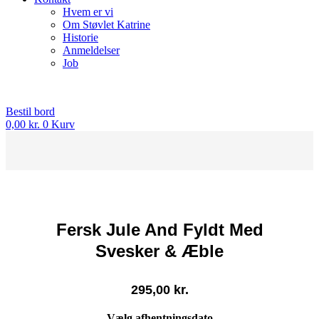
Hvem er vi
Om Støvlet Katrine
Historie
Anmeldelser
Job
Bestil bord
0,00
kr.
0
Kurv
Fersk Jule And Fyldt Med
Svesker & Æble
295,00
kr.
Vælg afhentningsdato