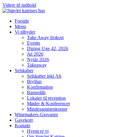
Videre til indhold
Forside
Menu
Vi tilbyder
Take Away frokost
Events
Dining Uge 42, 2026
Jul 2026
Nytår 2026
Takeaway
Selskaber
Selskaber inkl Alt
Bryllup
Konfirmation
Barnedåb
Lokaler til reception
Møder & Konferencer
Mindesammenkomst
Winemakers Giovanni
Gavekort
Kontakt
Hvem er vi
Om Støvlet Katrine