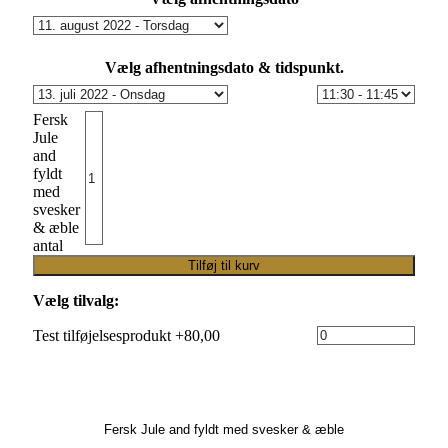
Vælg afhentningsdato & tidspunkt.
Fersk
Jule
and
fyldt
med
svesker
& æble
antal
Tilføj til kurv
Vælg tilvalg:
Test tilføjelsesprodukt +80,00
Fersk Jule and fyldt med svesker & æble