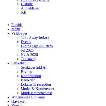
Historie
Anmeldelser
Job
Forside
Menu
Vi tilbyder
Take Away frokost
Events
Dining Uge 42, 2026
Jul 2026
Nytår 2026
Takeaway
Selskaber
Selskaber inkl Alt
Bryllup
Konfirmation
Barnedåb
Lokaler til reception
Møder & Konferencer
Mindesammenkomst
Winemakers Giovanni
Gavekort
Kontakt