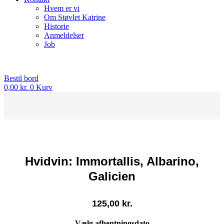
Hvem er vi
Om Støvlet Katrine
Historie
Anmeldelser
Job
Bestil bord
0,00
kr.
0
Kurv
Hvidvin: Immortallis, Albarino,
Galicien
125,00
kr.
Vælg afhentningsdato