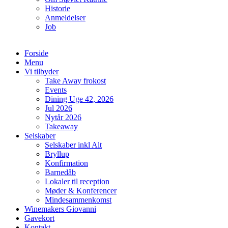
Historie
Anmeldelser
Job
Forside
Menu
Vi tilbyder
Take Away frokost
Events
Dining Uge 42, 2026
Jul 2026
Nytår 2026
Takeaway
Selskaber
Selskaber inkl Alt
Bryllup
Konfirmation
Barnedåb
Lokaler til reception
Møder & Konferencer
Mindesammenkomst
Winemakers Giovanni
Gavekort
Kontakt