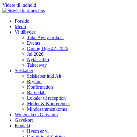
Videre til indhold
Forside
Menu
Vi tilbyder
Take Away frokost
Events
Dining Uge 42, 2026
Jul 2026
Nytår 2026
Takeaway
Selskaber
Selskaber inkl Alt
Bryllup
Konfirmation
Barnedåb
Lokaler til reception
Møder & Konferencer
Mindesammenkomst
Winemakers Giovanni
Gavekort
Kontakt
Hvem er vi
Om Støvlet Katrine