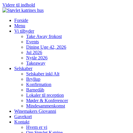
Videre til indhold
Forside
Menu
Vi tilbyder
Take Away frokost
Events
Dining Uge 42, 2026
Jul 2026
Nytår 2026
Takeaway
Selskaber
Selskaber inkl Alt
Bryllup
Konfirmation
Barnedåb
Lokaler til reception
Møder & Konferencer
Mindesammenkomst
Winemakers Giovanni
Gavekort
Kontakt
Hvem er vi
Om Støvlet Katrine