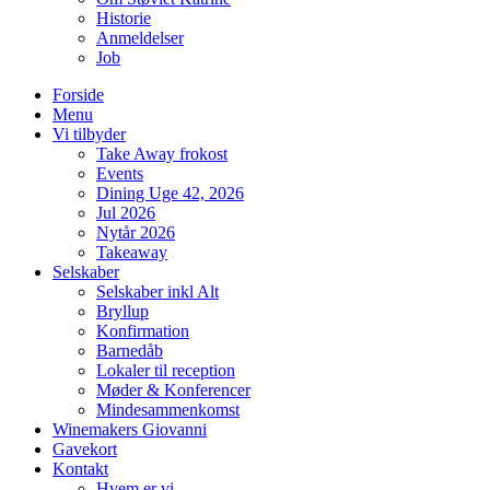
Historie
Anmeldelser
Job
Forside
Menu
Vi tilbyder
Take Away frokost
Events
Dining Uge 42, 2026
Jul 2026
Nytår 2026
Takeaway
Selskaber
Selskaber inkl Alt
Bryllup
Konfirmation
Barnedåb
Lokaler til reception
Møder & Konferencer
Mindesammenkomst
Winemakers Giovanni
Gavekort
Kontakt
Hvem er vi