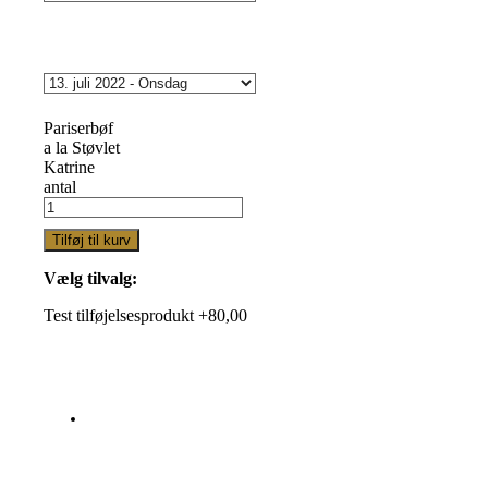
Pariserbøf
a la Støvlet
Katrine
antal
Tilføj til kurv
Vælg tilvalg:
Test tilføjelsesprodukt +80,00