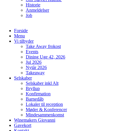
Historie
Anmeldelser
Job
Forside
Menu
Vi tilbyder
Take Away frokost
Events
Dining Uge 42, 2026
Jul 2026
Nytår 2026
Takeaway
Selskaber
Selskaber inkl Alt
Bryllup
Konfirmation
Barnedåb
Lokaler til reception
Møder & Konferencer
Mindesammenkomst
Winemakers Giovanni
Gavekort
Kontakt