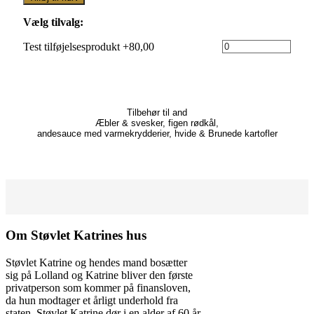
Vælg tilvalg:
Test tilføjelsesprodukt +80,00
Tilbehør til and
Æbler & svesker, figen rødkål,
andesauce med varmekrydderier, hvide & Brunede kartofler
Om Støvlet Katrines hus
Støvlet Katrine og hendes mand bosætter
sig på Lolland og Katrine bliver den første
privatperson som kommer på finansloven,
da hun modtager et årligt underhold fra
staten. Støvlet Katrine dør i en alder af 60 år