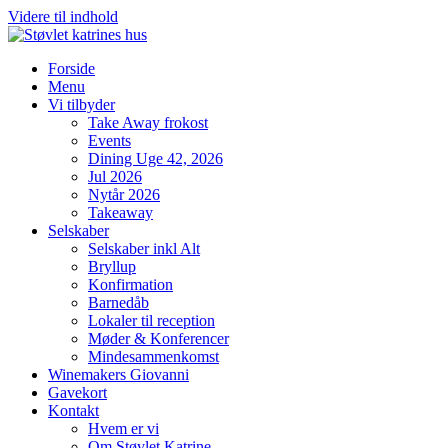
Videre til indhold
Forside
Menu
Vi tilbyder
Take Away frokost
Events
Dining Uge 42, 2026
Jul 2026
Nytår 2026
Takeaway
Selskaber
Selskaber inkl Alt
Bryllup
Konfirmation
Barnedåb
Lokaler til reception
Møder & Konferencer
Mindesammenkomst
Winemakers Giovanni
Gavekort
Kontakt
Hvem er vi
Om Støvlet Katrine