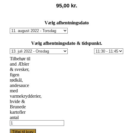
95,00
kr.
Vælg afhentningsdato
Vælg afhentningsdato & tidspunkt.
Tilbehør til
and Æbler
& svesker,
figen
rødkål,
andesauce
med
varmekrydderier,
hvide &
Brunede
kartofler
antal
Tilføj til kurv