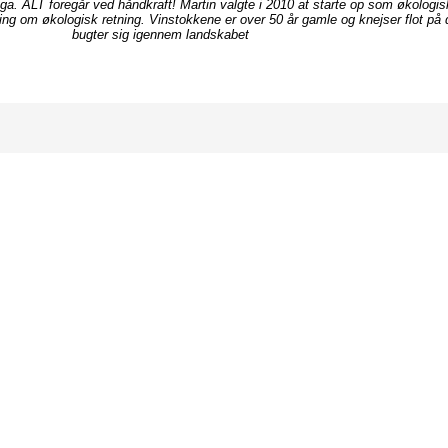
e pga. ALT foregår ved håndkraft! Martin valgte i 2010 at starte op som økolog
ning om økologisk retning. Vinstokkene er over 50 år gamle og knejser flot på 
bugter sig igennem landskabet