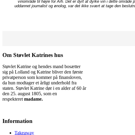
vinområde til højre for Arh. Det er dyrt at dyrke vin i dette områd
uddannet journalist og ønolog, var det ikke svært at tage den beslut
Om Støvlet Katrines hus
Støvlet Katrine og hendes mand bosætter
sig på Lolland og Katrine bliver den første
privatperson som kommer på finansloven,
da hun modtager et årligt underhold fra
staten. Støvlet Katrine dør i en alder af 60 år
den 25. august 1805, som en
respekteret
madame.
Information
Takeaway