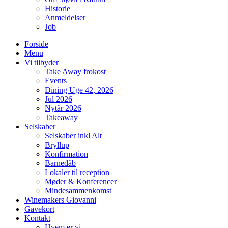
Historie
Anmeldelser
Job
Forside
Menu
Vi tilbyder
Take Away frokost
Events
Dining Uge 42, 2026
Jul 2026
Nytår 2026
Takeaway
Selskaber
Selskaber inkl Alt
Bryllup
Konfirmation
Barnedåb
Lokaler til reception
Møder & Konferencer
Mindesammenkomst
Winemakers Giovanni
Gavekort
Kontakt
Hvem er vi