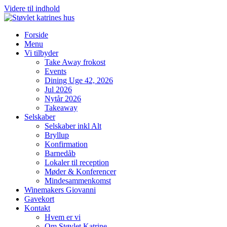
Videre til indhold
Forside
Menu
Vi tilbyder
Take Away frokost
Events
Dining Uge 42, 2026
Jul 2026
Nytår 2026
Takeaway
Selskaber
Selskaber inkl Alt
Bryllup
Konfirmation
Barnedåb
Lokaler til reception
Møder & Konferencer
Mindesammenkomst
Winemakers Giovanni
Gavekort
Kontakt
Hvem er vi
Om Støvlet Katrine