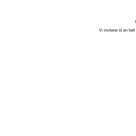
den
26.
november
2026
kl.
18.00
Vi inviterer til en he
antal