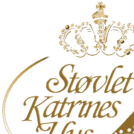
Videre
til
indhold