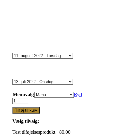
Menuvalg
Ryd
Winemakers
med
Tilføj til kurv
Galarin
og
Vælg tilvalg:
Alba
trøfler
Test tilføjelsesprodukt +80,00
torsdag