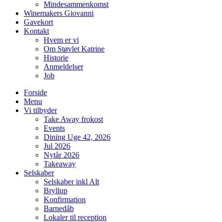
Mindesammenkomst
Winemakers Giovanni
Gavekort
Kontakt
Hvem er vi
Om Støvlet Katrine
Historie
Anmeldelser
Job
Forside
Menu
Vi tilbyder
Take Away frokost
Events
Dining Uge 42, 2026
Jul 2026
Nytår 2026
Takeaway
Selskaber
Selskaber inkl Alt
Bryllup
Konfirmation
Barnedåb
Lokaler til reception