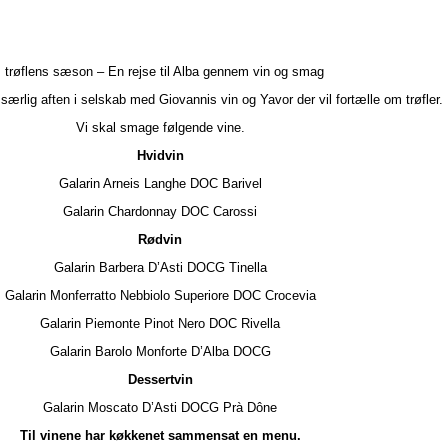
I trøflens sæson – En rejse til Alba gennem vin og smag
lt særlig aften i selskab med Giovannis vin og Yavor der vil fortælle om trøfler.
Vi skal smage følgende vine.
Hvidvin
Galarin Arneis Langhe DOC Barivel
Galarin Chardonnay DOC Carossi
Rødvin
Galarin Barbera D’Asti DOCG Tinella
Galarin Monferratto Nebbiolo Superiore DOC Crocevia
Galarin Piemonte Pinot Nero DOC Rivella
Galarin Barolo Monforte D’Alba DOCG
Dessertvin
Galarin Moscato D’Asti DOCG Prà Dône
Til vinene har køkkenet sammensat en menu.