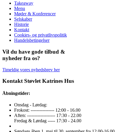
Takeaway
Menu
Møder & Konferencer
Selskaber
Historie
Kontakt
Cookies- og privatlivspolitik
Handelsbetingelser
Vil du have gode tilbud &
nyheder fra os?
Timeldig vores nyhedsbrev her
Kontakt Støvlet Katrines Hus
Åbningstider:
Onsdag - Lørdag:
Frokost: ---------------- 12:00 - 16.00
Aften: ------------------- 17:30 - 22.00
Fredag & Lørdag ----- 17:30 - 24.00
Søndags åben 1. maj til 30. september fra 12.00-16.00