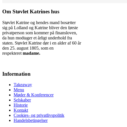
Om Støvlet Katrines hus
Støvlet Katrine og hendes mand bosætter
sig på Lolland og Katrine bliver den første
privatperson som kommer på finansloven,
da hun modtager et årligt underhold fra
staten. Støvlet Katrine dør i en alder af 60 år
den 25. august 1805, som en
respekteret
madame.
Information
Takeaway
Menu
Møder & Konferencer
Selskaber
Historie
Kontakt
Cookies- og privatlivspolitik
Handelsbetingelser