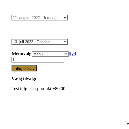
Menuvalg
Ryd
Winemakers
med
Tilføj til kurv
Winmark
torsdag
Vælg tilvalg:
den
11.
Test tilføjelsesprodukt +80,00
juni
2026
kl.
18.00
Udsolgt!
antal
V