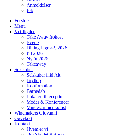
Anmeldelser
Job
Forside
Menu
Vi tilbyder
Take Away frokost
Events
Dining Uge 42, 2026
Jul 2026
Nytår 2026
Takeaway
Selskaber
Selskaber inkl Alt
Bryllup
Konfirmation
Barnedåb
Lokaler til reception
Møder & Konferencer
Mindesammenkomst
Winemakers Giovanni
Gavekort
Kontakt
Hvem er vi
Om Støvlet Katrine