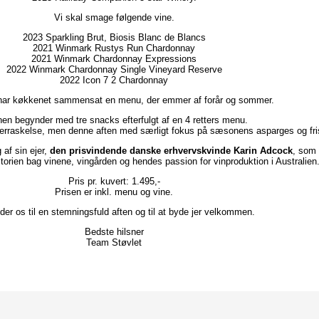
Vi skal smage følgende vine.
2023 Sparkling Brut, Biosis Blanc de Blancs
2021 Winmark Rustys Run Chardonnay
2021 Winmark Chardonnay Expressions
2022 Winmark Chardonnay Single Vineyard Reserve
2022 Icon 7 2 Chardonnay
 har køkkenet sammensat en menu, der emmer af forår og sommer.
nen begynder med tre snacks efterfulgt af en 4 retters menu.
erraskelse, men denne aften med særligt fokus på sæsonens asparges og fris
af sin ejer,
den prisvindende danske erhvervskvinde Karin Adcock
, som 
torien bag vinene, vingården og hendes passion for vinproduktion i Australien
Pris pr. kuvert: 1.495,-
Prisen er inkl. menu og vine.
der os til en stemningsfuld aften og til at byde jer velkommen.
Bedste hilsner
Team Støvlet