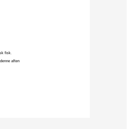
k fisk.
denne aften
.