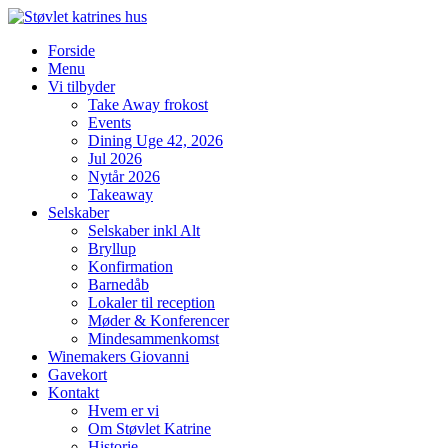
Videre
til
Forside
indhold
Menu
Vi tilbyder
Take Away frokost
Events
Dining Uge 42, 2026
Jul 2026
Nytår 2026
Takeaway
Selskaber
Selskaber inkl Alt
Bryllup
Konfirmation
Barnedåb
Lokaler til reception
Møder & Konferencer
Mindesammenkomst
Winemakers Giovanni
Gavekort
Kontakt
Hvem er vi
Om Støvlet Katrine
Historie