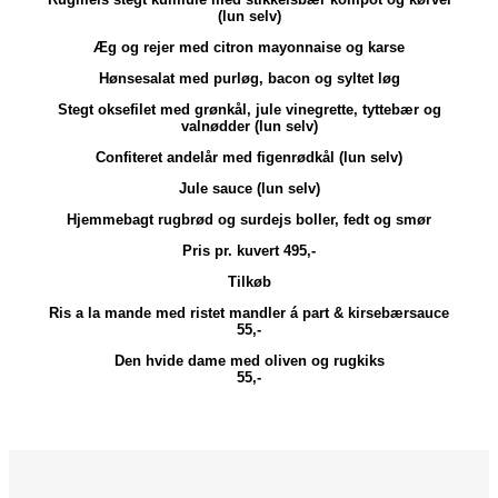
(lun selv)
Æg og rejer med citron mayonnaise og karse
Hønsesalat med purløg, bacon og syltet løg
Stegt oksefilet med grønkål, jule vinegrette, tyttebær og
valnødder (lun selv)
Confiteret andelår med figenrødkål (lun selv)
Jule sauce (lun selv)
Hjemmebagt rugbrød og surdejs boller, fedt og smør
Pris pr. kuvert 495,-
Tilkøb
Ris a la mande med ristet mandler á part & kirsebærsauce
55,-
Den hvide dame med oliven og rugkiks
55,-