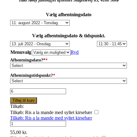
Take Away julebuffet afhentes Slagelsevej 63, 4180 Sorø
Vælg afhentningsdato
Vælg afhentningsdato & tidspunkt.
Menuvalg
Ryd
Afhentningsdato?*
*
Afhentningstidspunkt?
*
Julebuffet
Takeaway
Tilføj til kurv
2026
Tilkøb:
antal
Tilkøb: Ris a la mande med syltet kirsebær
Tilkøb: Ris a la mande med syltet kirsebær
Tilkøb:
Ris
55,00
kr.
a