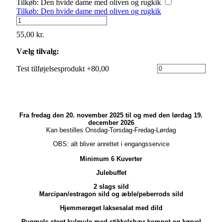
Tilkøb: Den hvide dame med oliven og rugkik
la
Tilkøb: Den hvide dame med oliven og rugkik
mande
Tilkøb:
med
Den
syltet
55,00
kr.
hvide
kirsebær
dame
antal
Vælg tilvalg:
med
oliven
Test tilføjelsesprodukt +80,00
og
rugkik
antal
Fra fredag den 20. november 2025 til og med den lørdag 19.
december 2026
Kan bestilles Onsdag-Torsdag-Fredag-Lørdag
OBS: alt bliver anrettet i engangsservice
Minimum 6 Kuverter
Julebuffet
2 slags sild
Marcipan/estragon sild og æble/peberrods sild
Hjemmerøget laksesalat med dild
Rugmels stegt kulmule med stikkelsbær kompot og kørvel