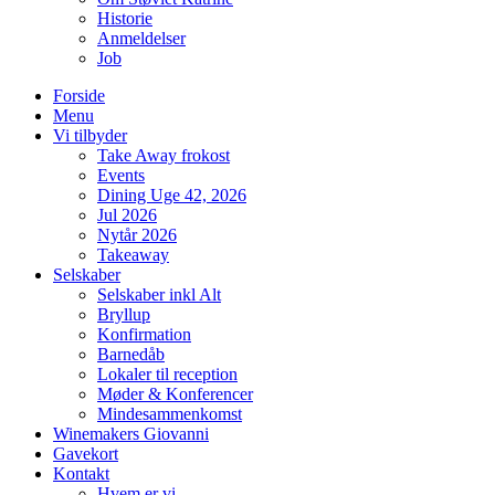
Historie
Anmeldelser
Job
Forside
Menu
Vi tilbyder
Take Away frokost
Events
Dining Uge 42, 2026
Jul 2026
Nytår 2026
Takeaway
Selskaber
Selskaber inkl Alt
Bryllup
Konfirmation
Barnedåb
Lokaler til reception
Møder & Konferencer
Mindesammenkomst
Winemakers Giovanni
Gavekort
Kontakt
Hvem er vi