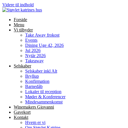
Videre til indhold
Forside
Menu
Vi tilbyder
Take Away frokost
Events
Dining Uge 42, 2026
Jul 2026
Nytår 2026
Takeaway
Selskaber
Selskaber inkl Alt
Bryllup
Konfirmation
Barnedåb
Lokaler til reception
Møder & Konferencer
Mindesammenkomst
Winemakers Giovanni
Gavekort
Kontakt
Hvem er vi
Om Støvlet Katrine