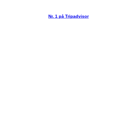
• SORØ •
Nr. 1 på Tripadvisor