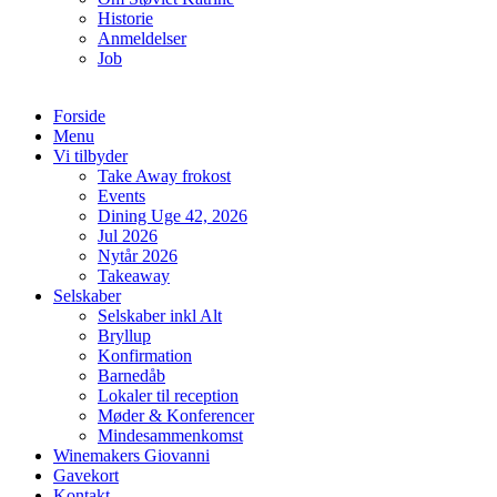
Historie
Anmeldelser
Job
Forside
Menu
Vi tilbyder
Take Away frokost
Events
Dining Uge 42, 2026
Jul 2026
Nytår 2026
Takeaway
Selskaber
Selskaber inkl Alt
Bryllup
Konfirmation
Barnedåb
Lokaler til reception
Møder & Konferencer
Mindesammenkomst
Winemakers Giovanni
Gavekort
Kontakt