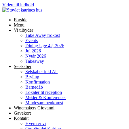
Videre til indhold
Forside
Menu
Vi tilbyder
Take Away frokost
Events
Dining Uge 42, 2026
Jul 2026
Nytår 2026
Takeaway
Selskaber
Selskaber inkl Alt
Bryllup
Konfirmation
Barnedåb
Lokaler til reception
Møder & Konferencer
Mindesammenkomst
Winemakers Giovanni
Gavekort
Kontakt
Hvem er vi
Om Støvlet Katrine